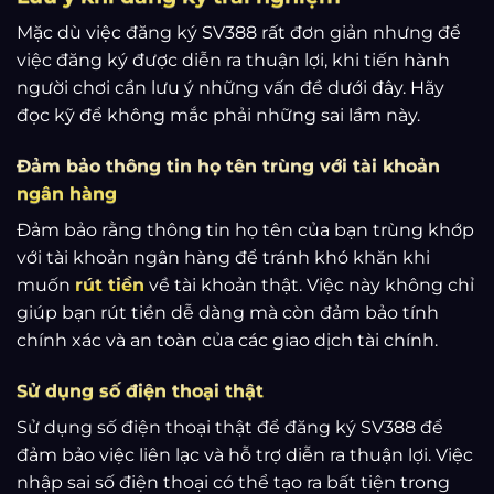
Mặc dù việc đăng ký SV388 rất đơn giản nhưng để
việc đăng ký được diễn ra thuận lợi, khi tiến hành
người chơi cần lưu ý những vấn đề dưới đây. Hãy
đọc kỹ để không mắc phải những sai lầm này.
Đảm bảo thông tin họ tên trùng với tài khoản
ngân hàng
Đảm bảo rằng thông tin họ tên của bạn trùng khớp
với tài khoản ngân hàng để tránh khó khăn khi
muốn
rút tiền
về tài khoản thật. Việc này không chỉ
giúp bạn rút tiền dễ dàng mà còn đảm bảo tính
chính xác và an toàn của các giao dịch tài chính.
Sử dụng số điện thoại thật
Sử dụng số điện thoại thật để đăng ký SV388 để
đảm bảo việc liên lạc và hỗ trợ diễn ra thuận lợi. Việc
nhập sai số điện thoại có thể tạo ra bất tiện trong