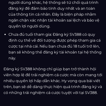
người dùng khác, hệ thống sẽ từ chối quá trình
đăng ký để đảm bảo tính duy nhất và an toàn
của thông tin cá nhân. Đây là biện pháp nhằm
ngăn chặn xác nhận tài khoản sai lệch và bảo vệ
quyền lợi người dùng.
Chưa đủ tuổi tham gia: Đăng ký SV388 có quy
định cụ thể về đối tượng được phép tham gia cá
cược tại nhà cái. Nếu bạn chưa đủ 18 tuổi trở lên,
bạn sẽ không thể đăng ký tài khoản tại hệ thống
này.
Đăng ký SV388 không chỉ giúp bạn trở thành hội
viên hợp lệ để trải nghiệm cá cược mà còn mang tới
nhiều quyền lợi hấp dẫn khác. Hy vọng qua bài viết
trên, bạn sẽ dễ dàng thực hiện quá trình đăng ký và
có những trải nghiệm cá cược tuyệt vời tại SV388.