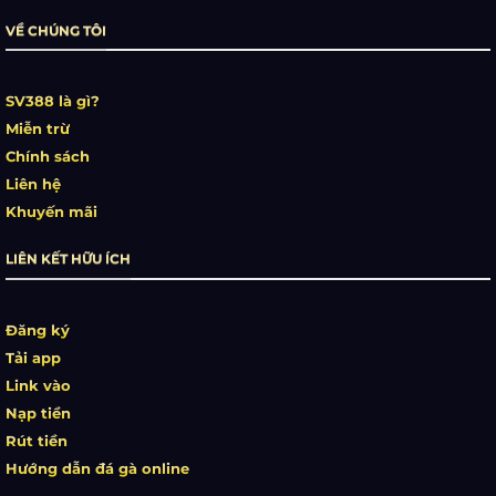
VỀ CHÚNG TÔI
SV388 là gì?
Miễn trừ
Chính sách
Liên hệ
Khuyến mãi
LIÊN KẾT HỮU ÍCH
Đăng ký
Tải app
Link vào
Nạp tiền
Rút tiền
Hướng dẫn đá gà online