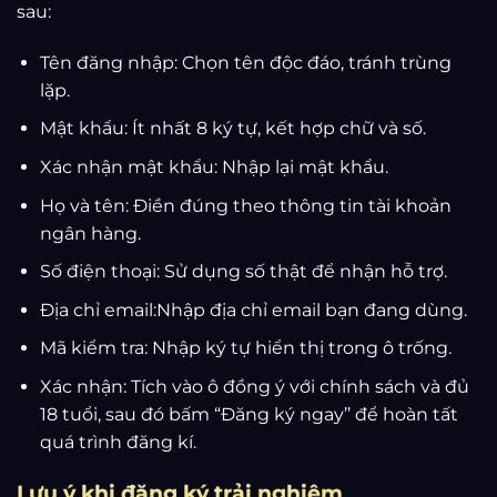
sau:
Tên đăng nhập: Chọn tên độc đáo, tránh trùng
lặp.
Mật khẩu: Ít nhất 8 ký tự, kết hợp chữ và số.
Xác nhận mật khẩu: Nhập lại mật khẩu.
Họ và tên: Điền đúng theo thông tin tài khoản
ngân hàng.
Số điện thoại: Sử dụng số thật để nhận hỗ trợ.
Địa chỉ email:Nhập địa chỉ email bạn đang dùng.
Mã kiểm tra: Nhập ký tự hiển thị trong ô trống.
Xác nhận: Tích vào ô đồng ý với chính sách và đủ
18 tuổi, sau đó bấm “Đăng ký ngay’’ để hoàn tất
quá trình đăng kí.
Lưu ý khi đăng ký trải nghiệm