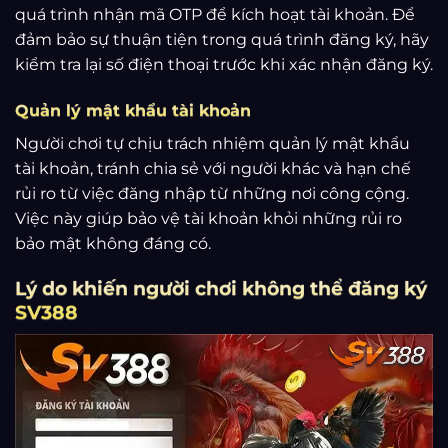
quá trình nhận mã OTP để kích hoạt tài khoản. Để
đảm bảo sự thuận tiện trong quá trình đăng ký, hãy
kiểm tra lại số điện thoại trước khi xác nhận đăng ký.
Quản lý mật khẩu tài khoản
Người chơi tự chịu trách nhiệm quản lý mật khẩu
tài khoản, tránh chia sẻ với người khác và hạn chế
rủi ro từ việc đăng nhập từ những nơi công cộng.
Việc này giúp bảo vệ tài khoản khỏi những rủi ro
bảo mật không đáng có.
Lý do khiến người chơi không thể đăng ký
SV388