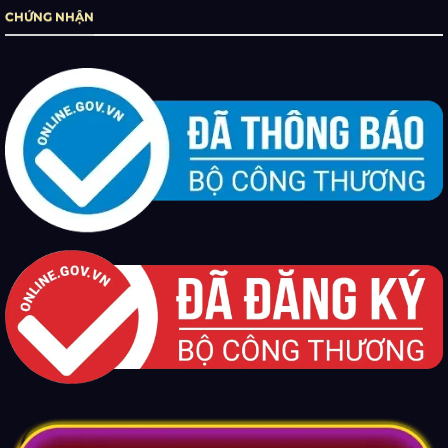
CHỨNG NHẬN