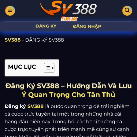
Bỏ
qua
nội
ĐĂNG KÝ
dung
ĐĂNG NHẬP
SV388
-
ĐĂNG KÝ SV388
MỤC LỤC
Đăng Ký SV388 – Hướng Dẫn Và Lưu
Ý Quan Trọng Cho Tân Thủ
Đăng ký
SV388
là bước quan trọng để trải nghiệm
cá cược trực tuyến tại một trong những nhà cái
hàng đầu hiện nay. Trong bối cảnh thị trường cá
cược trực tuyến phát triển mạnh mẽ cùng sự cạnh
tranh khốc liệt, nền tảng này vẫn nổi bật với chiến