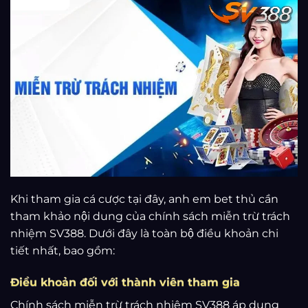
Khi tham gia cá cược tại đây, anh em bet thủ cần
tham khảo nội dung của chính sách miễn trừ trách
nhiệm SV388. Dưới đây là toàn bộ điều khoản chi
tiết nhất, bao gồm:
Điều khoản đối với thành viên tham gia
Chính sách miễn trừ trách nhiệm SV388 áp dụng