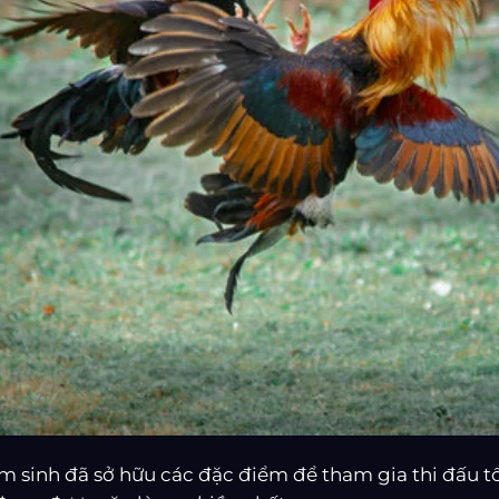
m sinh đã sở hữu các đặc điểm để tham gia thi đấu tố