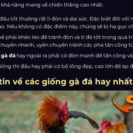
 khả năng mang về chiến thắng cao nhất:
đấu tốt thường rất lì đòn và dai sức. Đặc biệt đối vớ
o. Nếu không có đặc điểm này, chúng sẽ bị hạ gục chỉ
kê phải khéo léo để tránh đòn và tì đè tốt trong quá t
chuyển nhanh, uyển chuyển tránh các pha tấn công từ
 gà đá
hay ngoài ra phải có đòn mạnh để tấn công và
iống thi đấu hay phải có bộ lông đẹp, cao lớn để áp 
 tin về các giống gà đá hay nhấ