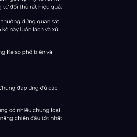
 từ đối thủ rất hiệu quả.
g thường đứng quan sát
 kê này luồn lách và xử
ng Kelso phổ biến và
 Chúng đáp ứng đủ các
húng có nhiều chủng loại
năng chiến đấu tốt nhất.