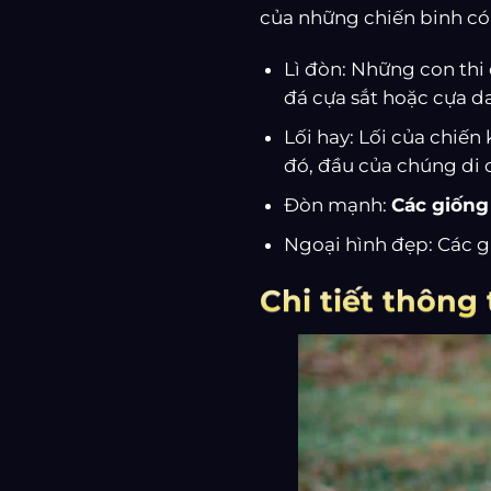
của những chiến binh có
Lì đòn: Những con thi 
đá cựa sắt hoặc cựa da
Lối hay: Lối của chiến 
đó, đầu của chúng di 
Đòn mạnh:
Các giống
Ngoại hình đẹp: Các g
Chi tiết thông