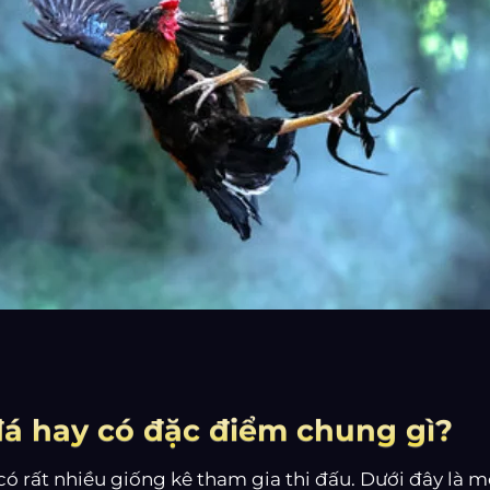
đá hay có đặc điểm chung gì?
 có rất nhiều giống kê tham gia thi đấu. Dưới đây là 