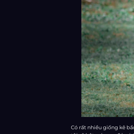
Có rất nhiều giống kê bẩ