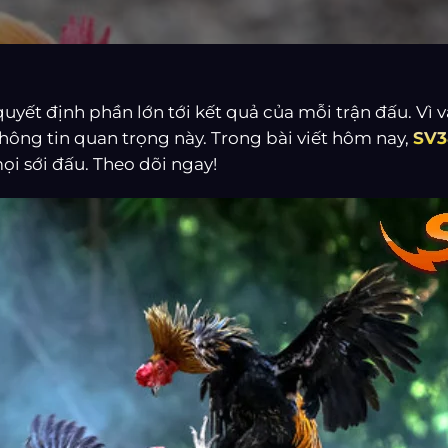
quyết định phần lớn tới kết quả của mỗi trận đấu. Vì v
ng tin quan trọng này. Trong bài viết hôm nay,
SV3
ọi sới đấu. Theo dõi ngay!