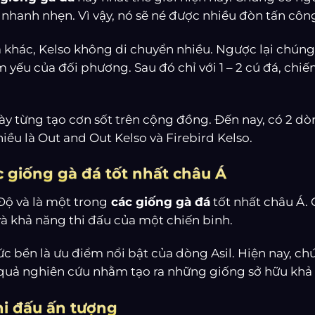
 nhanh nhẹn. Vì vậy, nó sẽ né được nhiều đòn tấn công
 khác, Kelso không di chuyển nhiều. Ngược lại chún
 yếu của đối phương. Sau đó chỉ với 1 – 2 cú đá, chiến
ày từng tạo cơn sốt trên cộng đồng. Đến nay, có 2 dò
iều là Out and Out Kelso và Firebird Kelso.
c giống gà đá tốt nhất châu Á
Độ và là một trong
các giống gà đá
tốt nhất châu Á.
và khả năng thi đấu của một chiến binh.
sức bền là ưu điểm nổi bật của dòng Asil. Hiện nay, c
 quả nghiên cứu nhằm tạo ra những giống sở hữu khả 
hi đấu ấn tượng