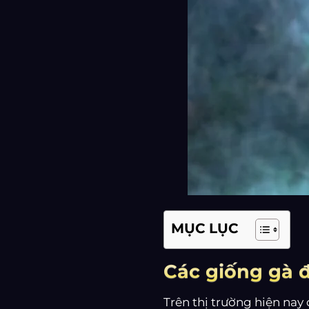
MỤC LỤC
Các giống gà 
Trên thị trường hiện nay