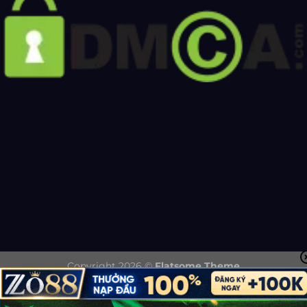
Copyright 2026 ©
Flatsome Theme