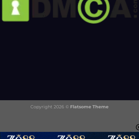
Copyright 2026 ©
Flatsome Theme