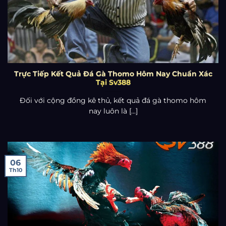
Trực Tiếp Kết Quả Đá Gà Thomo Hôm Nay Chuẩn Xác
Tại Sv388
Đối với cộng đồng kê thủ, kết quả đá gà thomo hôm
nay luôn là [...]
06
Th10