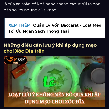
là cửa an toàn có khả năng thắng cao, ít rủi ro hơn
hẳn so với những cửa khác.
XEM THÊM
Quản Lý Vốn Baccarat - Loạt Mẹo
Tối Ưu Ngân Sách Thông Thái
Những điều cần lưu ý khi áp dụng mẹo
chơi Xóc Đĩa trên