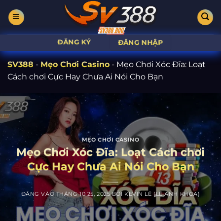
Bỏ
qua
nội
ĐĂNG KÝ
dung
ĐĂNG NHẬP
SV388
-
Mẹo Chơi Casino
-
Mẹo Chơi Xóc Đĩa: Loạt
Cách chơi Cực Hay Chưa Ai Nói Cho Bạn
MẸO CHƠI CASINO
Mẹo Chơi Xóc Đĩa: Loạt Cách chơi
Cực Hay Chưa Ai Nói Cho Bạn
ĐĂNG VÀO
THÁNG 10 25, 2025
BỞI
KEVIN LÊ (LÊ ANH KHOA)