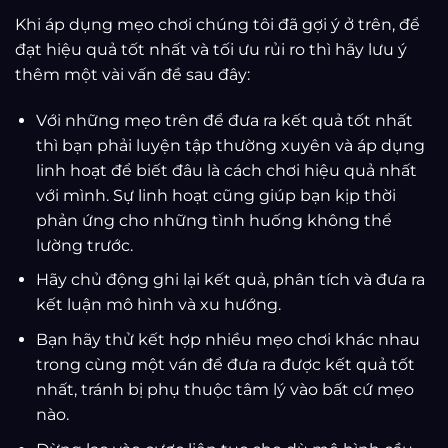
Khi áp dụng mẹo chơi chúng tôi đã gợi ý ở trên, để
đạt hiệu quả tốt nhất và tối ưu rủi ro thì hãy lưu ý
thêm một vài vấn đề sau đây:
Với những mẹo trên để đưa ra kết quả tốt nhất
thì bạn phải luyện tập thường xuyên và áp dụng
linh hoạt để biết đâu là cách chơi hiệu quả nhất
với mình. Sự linh hoạt cũng giúp bạn kịp thời
phản ứng cho những tình huống không thể
lường trước.
Hãy chủ động ghi lại kết quả, phân tích và đưa ra
kết luận mô hình và xu hướng.
Bạn hãy thử kết hợp nhiều mẹo chơi khác nhau
trong cùng một ván để đưa ra được kết quả tốt
nhất, tránh bị phụ thuộc tâm lý vào bất cứ mẹo
nào.