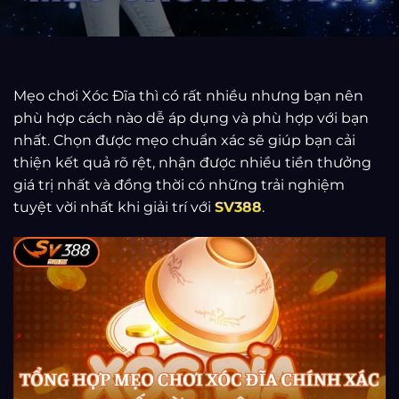
Mẹo chơi Xóc Đĩa thì có rất nhiều nhưng bạn nên
phù hợp cách nào dễ áp dụng và phù hợp với bạn
nhất. Chọn được mẹo chuẩn xác sẽ giúp bạn cải
thiện kết quả rõ rệt, nhận được nhiều tiền thưởng
giá trị nhất và đồng thời có những trải nghiệm
tuyệt vời nhất khi giải trí với
SV388
.