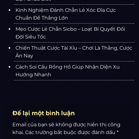
Kinh Nghiệm Đánh Chẵn Lẻ Xóc Đĩa Cực
Chuẩn Để Thắng Lớn
Mẹo Cược Lẻ Chẵn Sicbo – Loạt Bí Quyết Đổi
Đời Siêu Tốc
Chiến Thuật Cược Tài Xỉu – Chơi Là Thắng, Cược
Ăn Nay
Cách Soi Cầu Rồng Hổ Giúp Nhận Diện Xu
Hướng Nhanh
Để lại một bình luận
Email của bạn sẽ không được hiển thị công
khai.
Các trường bắt buộc được đánh dấu
*