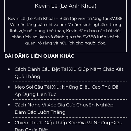
Kevin Lê (Lê Anh Khoa)
Kevin Lê (Lê Anh Khoa) – Biên tập viên trưởng tại SV388.
Với nền tảng báo chí và hơn 7 năm kinh nghiệm trong
lĩnh vực nội dung thể thao, Kevin đảm bảo các bài viết
phân tích, soi kèo và đánh giá trên SV388 luôn khách
quan, rõ ràng và hữu ích cho người đọc.
BÀI ĐĂNG LIÊN QUAN KHÁC
Cách Đánh Cầu Bệt Tài Xỉu Giúp Nắm Chắc Kết
Quả Thắng
Mẹo Soi Cầu Tài Xỉu: Những Điều Cao Thủ Đã
Áp Dụng Liên Tục
Cách Nghe Vị Xóc Đĩa Cực Chuyên Nghiệp
Đảm Bảo Luôn Thắng
Chiến Thuật Gấp Thếp Xóc Đĩa Và Những Điều
Bạn Chưa Biết