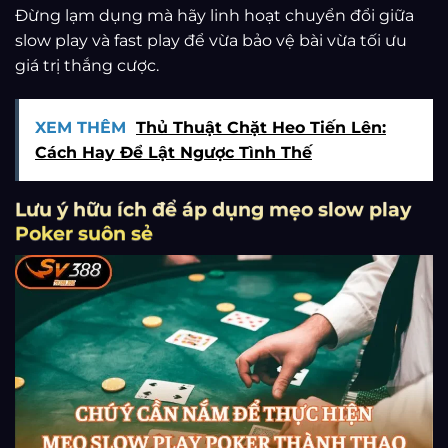
Đừng lạm dụng mà hãy linh hoạt chuyển đổi giữa
slow play và fast play để vừa bảo vệ bài vừa tối ưu
giá trị thắng cược.
XEM THÊM
Thủ Thuật Chặt Heo Tiến Lên:
Cách Hay Để Lật Ngược Tình Thế
Lưu ý hữu ích để áp dụng mẹo slow play
Poker suôn sẻ