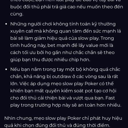
buộc đối thủ phải trả giá cao nếu muốn theo đến
cùng.
Những người chơi không tính toán kỹ thường
xuyên call mà không quan tâm đến sức mạnh lá
bài sẽ làm giảm hiệu quả của slow play. Trong
tình huống này, bet mạnh để lấy value mới là
cách tối ưu bởi họ gần như chắc chắn sẽ theo
giúp bạn thu được nhiều chip hơn.
Nếu bạn nắm trong tay một bộ không quá chắc
chắn, khả năng bị outdraw ở các vòng sau là rất
lớn. Việc áp dụng mẹo slow play Poker có thể
khiến bạn mất quyền kiểm soát pot tạo cơ hội
cho đối thủ cải thiện bài và vượt qua bạn. Fast
play trong trường hợp này sẽ an toàn hơn nhiều.
Nhìn chung, mẹo slow play Poker chỉ phát huy hiệu
quả khi chọn đúng đối thủ và đúng thời điểm.