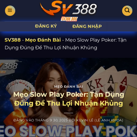
Bỏ
qua
nội
ĐĂNG KÝ
dung
ĐĂNG NHẬP
SV388
-
Mẹo Đánh Bài
-
Mẹo Slow Play Poker: Tận
Dụng Đúng Để Thu Lợi Nhuận Khủng
MẸO ĐÁNH BÀI
Mẹo Slow Play Poker: Tận Dụng
Đúng Để Thu Lợi Nhuận Khủng
ĐĂNG VÀO
THÁNG 9 30, 2025
BỞI
KEVIN LÊ (LÊ ANH KHOA)