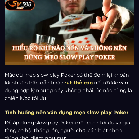
Mặc dù mẹo slow play Poker có thể đem lại khoản
lợi nhuận hấp dẫn hoặc
rút thẻ cào
nếu được vận
dụng hợp lý nhưng đây không phải lúc nào cũng là
chiến lược tối ưu.
Tình huống nên vận dụng mẹo slow play Poker
Để áp dụng slow play Poker một cách tối ưu và gia
tăng cơ hội thắng lớn, người chơi cần biết chọn
đúng thời điểm như sau: