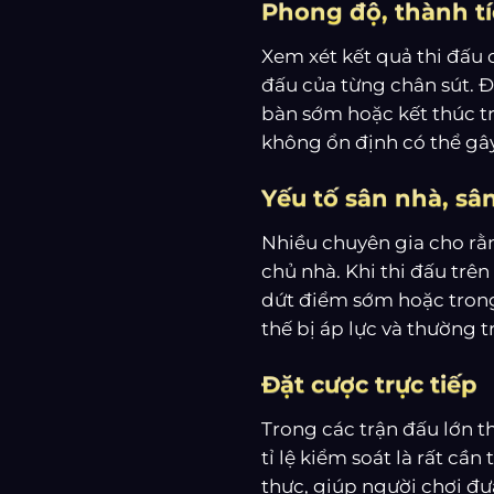
Phong độ, thành t
Xem xét kết quả thi đấu c
đấu của từng chân sút. Độ
bàn sớm hoặc kết thúc t
không ổn định có thể gây
Yếu tố sân nhà, s
Nhiều chuyên gia cho rằn
chủ nhà. Khi thi đấu trên
dứt điểm sớm hoặc trong
thế bị áp lực và thường 
Đặt cược trực tiếp
Trong các trận đấu lớn th
tỉ lệ kiểm soát là rất cầ
thực, giúp người chơi đư