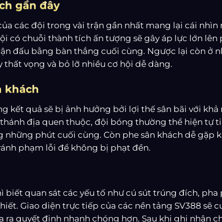
ích gần đây
ủa các đội trong vài trận gần nhất mang lại cái nhìn r
i có chuỗi thành tích ấn tượng sẽ gây áp lực lớn lên 
rận đấu bằng bàn thắng cuối cùng. Ngược lại còn ở 
 thất vọng và bỏ lỡ nhiều cơ hội dễ dàng.
ân khách
g kết quả sẽ bị ảnh hưởng bởi lợi thế sân bãi với kh
 thánh địa quen thuộc, đội bóng thường thể hiện tự tin
 những phút cuối cùng. Còn phe sân khách dễ gặp kh
tránh phạm lỗi để không bị phạt đền.
ì biết quan sát các yếu tố như cú sút trúng đích, pha
n thiết. Giao diện trực tiếp của các nền tảng SV388 sẽ 
a ra quyết định nhanh chóng hơn. Sau khi ghi nhận ch