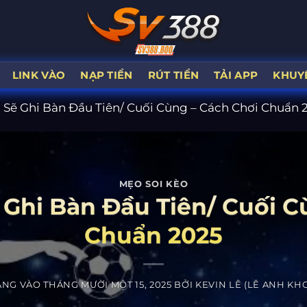
LINK VÀO
NẠP TIỀN
RÚT TIỀN
TẢI APP
KHUY
 Sẽ Ghi Bàn Đầu Tiên/ Cuối Cùng – Cách Chơi Chuẩn 
MẸO SOI KÈO
 Ghi Bàn Đầu Tiên/ Cuối C
Chuẩn 2025
ĂNG VÀO
THÁNG MƯỜI MỘT 15, 2025
BỞI
KEVIN LÊ (LÊ ANH KH