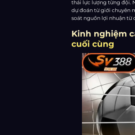
thái lực lượng từng đội. 
dự đoán từ giới chuyên m
soát nguồn lợi nhuận từ 
Kinh nghiệm cầ
cuối cùng