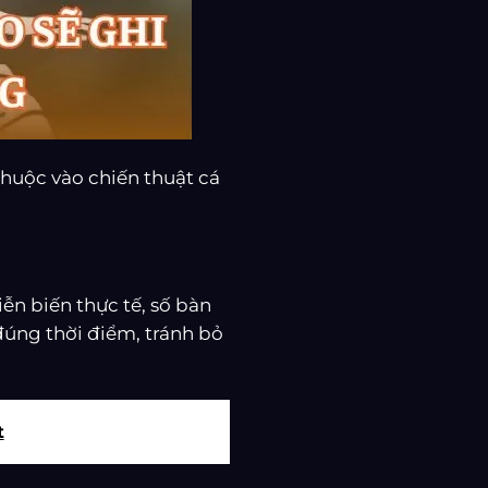
thuộc vào chiến thuật cá
iễn biến thực tế, số bàn
đúng thời điểm, tránh bỏ
t