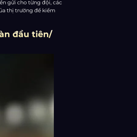
iền gửi cho từng đội, các
ủa thị trường để kiểm
àn đầu tiên/