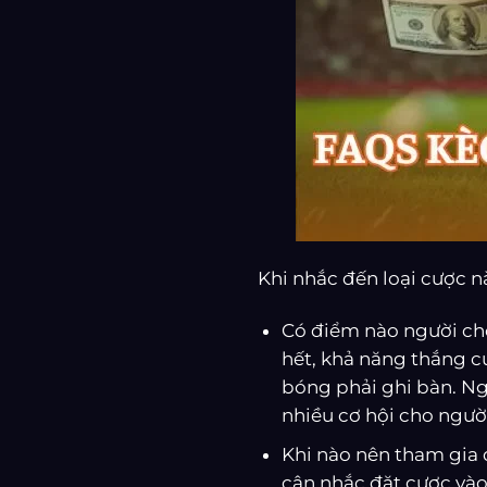
Khi nhắc đến loại cược n
Có điểm nào người chơ
hết, khả năng thắng c
bóng phải ghi bàn. N
nhiều cơ hội cho ngườ
Khi nào nên tham gia 
cân nhắc đặt cược vào