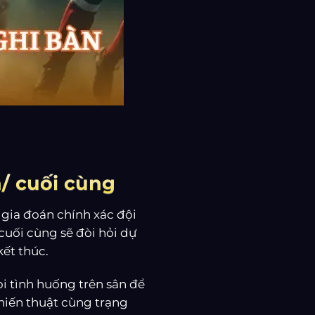
n/ cuối cùng
gia đoán chính xác đội
cuối cùng sẽ đòi hỏi dự
kết thúc.
i tình huống trên sân để
hiến thuật cùng trạng