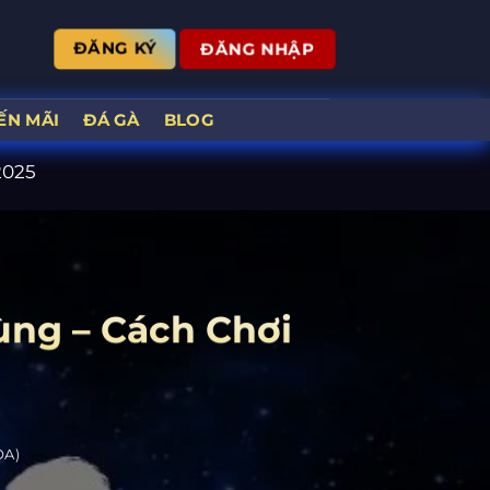
ĐĂNG KÝ
ĐĂNG NHẬP
ẾN MÃI
ĐÁ GÀ
BLOG
2025
ùng – Cách Chơi
OA)