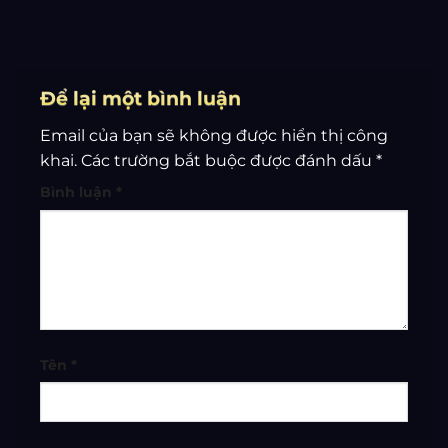
Để lại một bình luận
Email của bạn sẽ không được hiển thị công
khai.
Các trường bắt buộc được đánh dấu
*
Bình luận
*
Tên
*