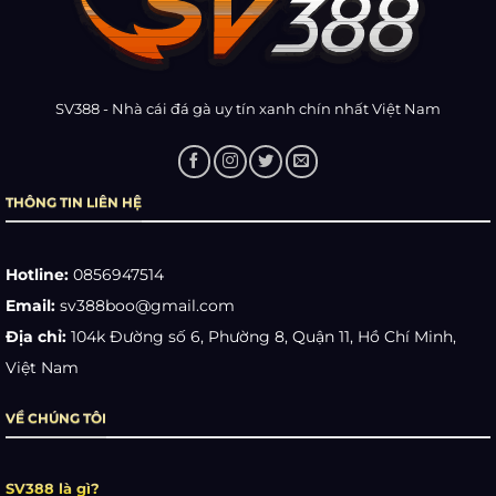
SV388 - Nhà cái đá gà uy tín xanh chín nhất Việt Nam
THÔNG TIN LIÊN HỆ
Hotline:
0856947514
Email:
sv388boo@gmail.com
Địa chỉ:
104k Đường số 6, Phường 8, Quận 11, Hồ Chí Minh,
Việt Nam
VỀ CHÚNG TÔI
SV388 là gì?