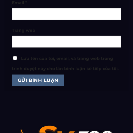
Email
*
Trang web
Lưu tên của tôi, email, và trang web trong
trình duyệt này cho lần bình luận kế tiếp của tôi.