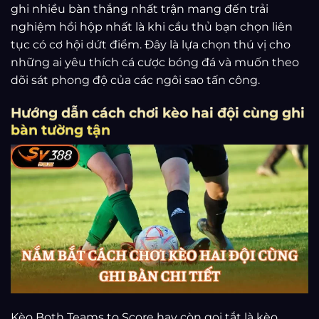
ghi nhiều bàn thắng nhất trận mang đến trải
nghiệm hồi hộp nhất là khi cầu thủ bạn chọn liên
tục có cơ hội dứt điểm. Đây là lựa chọn thú vị cho
những ai yêu thích cá cược bóng đá và muốn theo
dõi sát phong độ của các ngôi sao tấn công.
Hướng dẫn cách chơi kèo hai đội cùng ghi
bàn tường tận
Kèo Both Teams to Score hay còn gọi tắt là kèo