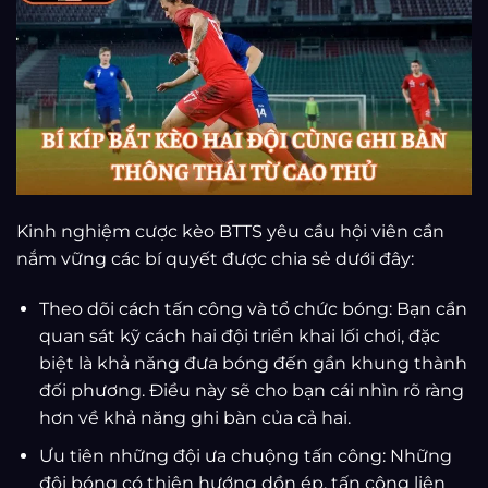
Kinh nghiệm cược kèo BTTS yêu cầu hội viên cần
nắm vững các bí quyết được chia sẻ dưới đây:
Theo dõi cách tấn công và tổ chức bóng: Bạn cần
quan sát kỹ cách hai đội triển khai lối chơi, đặc
biệt là khả năng đưa bóng đến gần khung thành
đối phương. Điều này sẽ cho bạn cái nhìn rõ ràng
hơn về khả năng ghi bàn của cả hai.
Ưu tiên những đội ưa chuộng tấn công: Những
đội bóng có thiên hướng dồn ép, tấn công liên