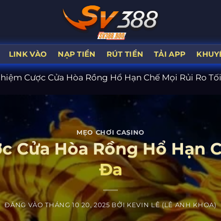
LINK VÀO
NẠP TIỀN
RÚT TIỀN
TẢI APP
KHUY
hiệm Cược Cửa Hòa Rồng Hổ Hạn Chế Mọi Rủi Ro Tố
MẸO CHƠI CASINO
c Cửa Hòa Rồng Hổ Hạn Ch
Đa
ĐĂNG VÀO
THÁNG 10 20, 2025
BỞI
KEVIN LÊ (LÊ ANH KHOA)