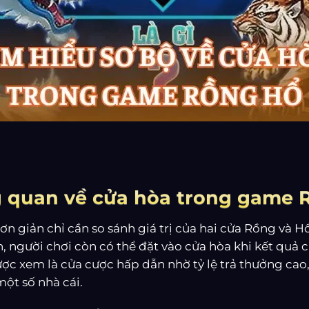
ng quan về cửa hòa trong game
đơn giản chỉ cần so sánh giá trị của hai cửa Rồng và 
, người chơi còn có thể đặt vào cửa hòa khi kết quả ch
ược xem là cửa cược hấp dẫn nhờ tỷ lệ trả thưởng cao,
một số nhà cái.