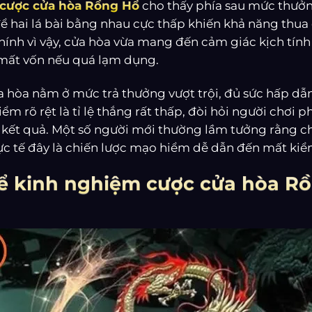
cược cửa hòa Rồng Hổ
cho thấy phía sau mức thưởng
ể hai lá bài bằng nhau cực thấp khiến khả năng thua 
ính vì vậy, cửa hòa vừa mang đến cảm giác kịch tính
mất vốn nếu quá lạm dụng.
 hòa nằm ở mức trả thưởng vượt trội, đủ sức hấp dẫn
 rõ rệt là tỉ lệ thắng rất thấp, đòi hỏi người chơi p
kết quả. Một số người mới thường lầm tưởng rằng chỉ 
c tế đây là chiến lược mạo hiểm dễ dẫn đến mất kiể
hể kinh nghiệm cược cửa hòa R