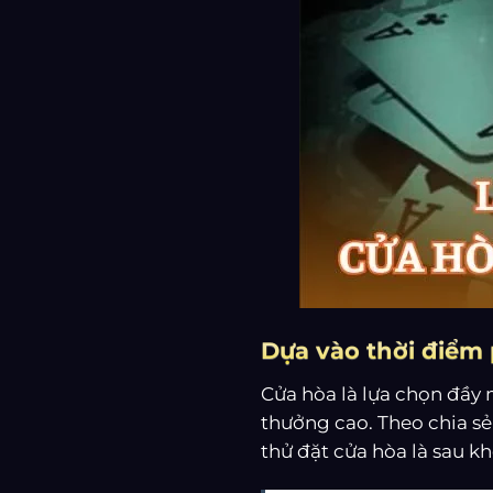
Dựa vào thời điểm
Cửa hòa là lựa chọn đầy 
thưởng cao. Theo chia s
thử đặt cửa hòa là sau k