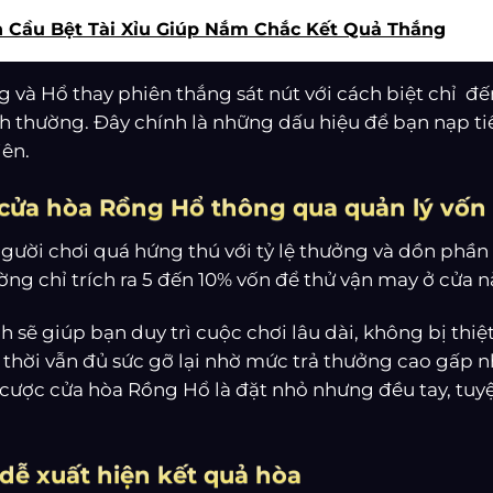
 Cầu Bệt Tài Xỉu Giúp Nắm Chắc Kết Quả Thắng
ng và Hổ thay phiên thắng sát nút với cách biệt chỉ đ
nh thường. Đây chính là những dấu hiệu để bạn nạp t
iên.
cửa hòa Rồng Hổ thông qua quản lý vốn
người chơi quá hứng thú với tỷ lệ thưởng và dồn phần
ờng chỉ trích ra 5 đến 10% vốn để thử vận may ở cửa n
 sẽ giúp bạn duy trì cuộc chơi lâu dài, không bị thiệ
thời vẫn đủ sức gỡ lại nhờ mức trả thưởng cao gấp n
ược cửa hòa Rồng Hổ là đặt nhỏ nhưng đều tay, tuyệt
dễ xuất hiện kết quả hòa