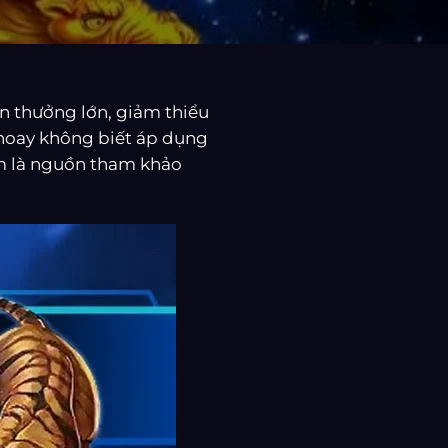
n thưởng lớn, giảm thiểu
 hoay không biết áp dụng
ăm là nguồn tham khảo