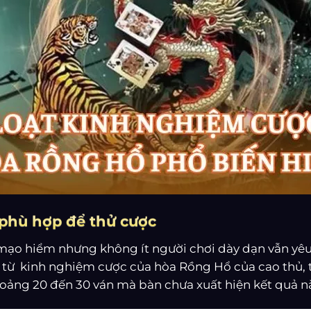
 phù hợp để thử cược
mạo hiểm nhưng không ít người chơi dày dạn vẫn yêu t
ẻ từ kinh nghiệm cược của hòa Rồng Hổ của cao thủ, 
hoảng 20 đến 30 ván mà bàn chưa xuất hiện kết quả n