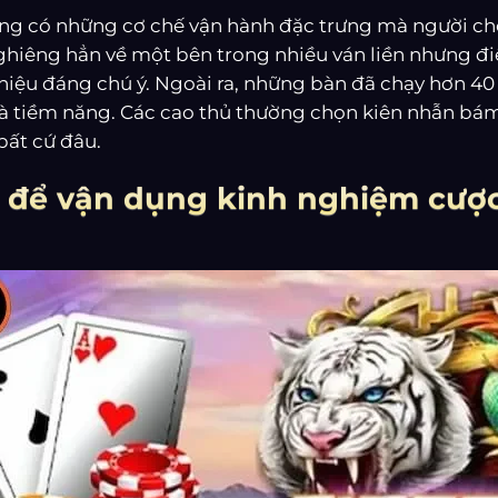
 có những cơ chế vận hành đặc trưng mà người chơi 
ghiêng hẳn về một bên trong nhiều ván liền nhưng đ
ấu hiệu đáng chú ý. Ngoài ra, những bàn đã chạy hơn 4
à tiềm năng. Các cao thủ thường chọn kiên nhẫn bá
bất cứ đâu.
 để vận dụng kinh nghiệm cượ