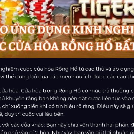
 nghiệm cược của hòa Rồng Hổ từ cao thủ và áp dụng
vì thế đừng bỏ qua các mẹo hữu ích được các cao thủ
ửa hòa: Cửa hòa trong Rồng Hổ có mức trả thưởng 
o thủ khuyên rằng bạn không nên đặt cược liên tục vào
chỉ xuống tiền khi có tín hiệu rõ ràng. Điều này sẽ 
ề, duy trì cuộc vui lâu bền.
 với các cửa khác: Bạn hãy chia vốn thành hai phần, 
ần nhỏ vào cửa hòa. Như vậy, bạn vẫn giữ lợi nhuận 