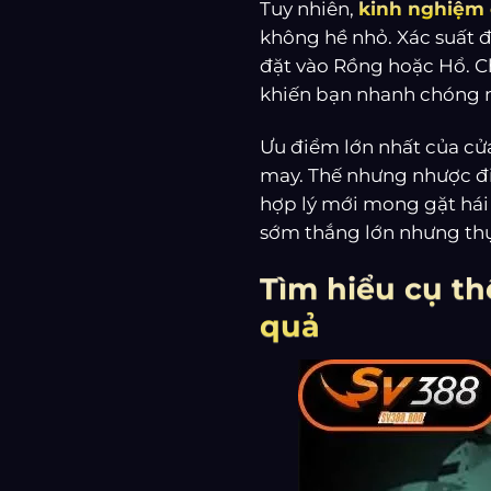
Tuy nhiên,
kinh nghiệm 
không hề nhỏ. Xác suất đ
đặt vào Rồng hoặc Hổ. Ch
khiến bạn nhanh chóng 
Ưu điểm lớn nhất của cửa
may. Thế nhưng nhược điểm
hợp lý mới mong gặt hái 
sớm thắng lớn nhưng thự
Tìm hiểu cụ t
quả