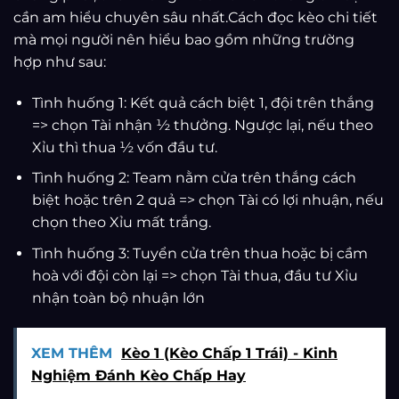
cần am hiểu chuyên sâu nhất.Cách đọc kèo chi tiết
mà mọi người nên hiểu bao gồm những trường
hợp như sau:
Tình huống 1: Kết quả cách biệt 1, đội trên thắng
=> chọn Tài nhận ½ thưởng. Ngược lại, nếu theo
Xỉu thì thua ½ vốn đầu tư.
Tình huống 2: Team nằm cửa trên thắng cách
biệt hoặc trên 2 quả => chọn Tài có lợi nhuận, nếu
chọn theo Xỉu mất trắng.
Tình huống 3: Tuyển cửa trên thua hoặc bị cầm
hoà với đội còn lại => chọn Tài thua, đầu tư Xỉu
nhận toàn bộ nhuận lớn
XEM THÊM
Kèo 1 (Kèo Chấp 1 Trái) - Kinh
Nghiệm Đánh Kèo Chấp Hay