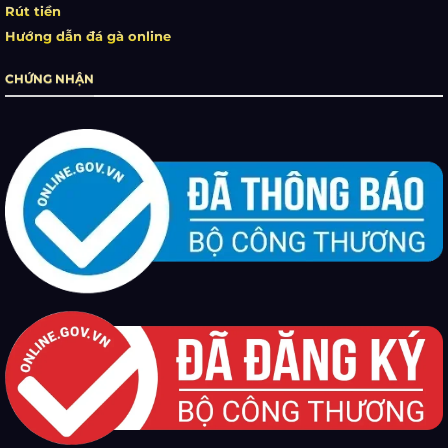
Rút tiền
Hướng dẫn đá gà online
CHỨNG NHẬN