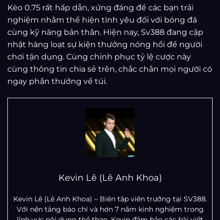
Kèo 0.75 rất hấp dẫn, xứng đáng để các bạn trải
nghiệm nhằm thể hiện tình yêu đối với bóng đá
cùng kỹ năng bản thân. Hiện nay, Sv388 đang cập
nhật hàng loạt sự kiện thưởng nóng hổi để người
chơi tận dụng. Cùng chinh phục tỷ lệ cược này
cùng thông tin chia sẻ trên, chắc chắn mọi người có
ngay phần thưởng về túi.
Kevin Lê (Lê Anh Khoa)
Kevin Lê (Lê Anh Khoa) – Biên tập viên trưởng tại SV388.
Với nền tảng báo chí và hơn 7 năm kinh nghiệm trong
lĩnh vực nội dung thể thao, Kevin đảm bảo các bài viết