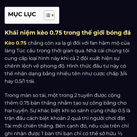
MỤC LỤC
Khái niệm kèo 0.75 trong thế giới bóng đá
Kèo 0.75
chẳng còn xa lạ gì đối với fan hâm mộ của
làng Túc cầu trong thời gian qua. Nhà cái chúng tôi
cung cấp loại hình này khi cả 2 đội xuất hiện sự
chênh lệch về phong độ. Hình thức đầu tư này có
thể nhận dạng bằng nhiều tên như cược chấp 3/4
hay 0.5/1 trái.
Trong màn so tài, một trong 2 tuyển được cộng
thêm 0.75 bàn thắng nhằm tạo sự công bằng cho
hai tuyển. Sự khác biệt khi so sánh cùng chấp 0.5 là
trận đấu cách biệt khoản 2 quả thì người chơi đặt
Tài mới chiến thắng. Bên cạnh đó, nếu cửa trên chỉ
ghi nhận được 1 bàn thì bạn chỉ có thể sở hữu ½