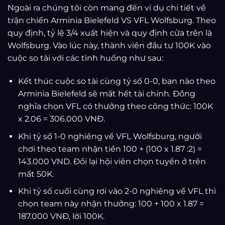
Ngoài ra chúng tôi còn mang đến ví dụ chi tiết về
trận chiến Arminia Bielefeld VS VFL Wolfsburg. Theo
quy định, tỷ lệ 3/4 xuất hiện và quy định cửa trên là
Wolfsburg. Vào lúc này, thành viên đầu tư 100K vào
cuộc so tài với các tình huống như sau:
Kết thúc cuộc so tài cùng tỷ số 0-0, bạn nào theo
Arminia Bielefeld sẽ mất hết tài chính. Đồng
nghĩa chọn VFL có thưởng theo công thức: 100K
x 2.06 = 306.000 VNĐ.
Khi tỷ số 1-0 nghiêng về VFL Wolfsburg, người
chơi theo team nhận tiền 100 + (100 x 1.87 :2) =
143.000 VND. Đổi lại hội viên chọn tuyển ở trên
mất 50K.
Khi tỷ số cuối cùng rơi vào 2-0 nghiêng về VFL thì
chọn team này nhận thưởng: 100 + 100 x 1.87 =
187.000 VNĐ, lời 100K.